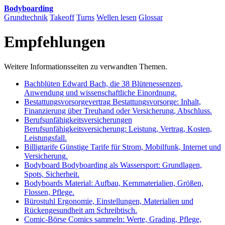
Bodyboarding
Grundtechnik
Takeoff
Turns
Wellen lesen
Glossar
Empfehlungen
Weitere Informationsseiten zu verwandten Themen.
Bachblüten
Edward Bach, die 38 Blütenessenzen,
Anwendung und wissenschaftliche Einordnung.
Bestattungsvorsorgevertrag
Bestattungsvorsorge: Inhalt,
Finanzierung über Treuhand oder Versicherung, Abschluss.
Berufsunfähigkeitsversicherungen
Berufsunfähigkeitsversicherung: Leistung, Vertrag, Kosten,
Leistungsfall.
Billigtarife
Günstige Tarife für Strom, Mobilfunk, Internet und
Versicherung.
Bodyboard
Bodyboarding als Wassersport: Grundlagen,
Spots, Sicherheit.
Bodyboards
Material: Aufbau, Kernmaterialien, Größen,
Flossen, Pflege.
Bürostuhl
Ergonomie, Einstellungen, Materialien und
Rückengesundheit am Schreibtisch.
Comic-Börse
Comics sammeln: Werte, Grading, Pflege,