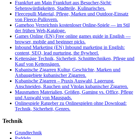
Frankfurt am Main
Frankfurt aus Besucher-Sicht:
Sehenswürdigkeiten, Stadtteile, Kulinarisches.
Fleecepulli
Material, Pflege, Marken und Outdoor-Einsatz
von Fleece-Pullovern.
Gamehoo
Verzeichnis kostenloser Online-Spiele — im Stil
der frühen Web-Kataloge.
Games Online (EN)
Free online games guide in English —
browser, mobile and beginner picks.
Inbound Marketing (EN)
Inbound marketing in English:
content, SEO, lead nurturing, the flywheel.
Kettensäge
Technik, Sicherheit, Schnitttechniken, Pflege und
Kauf von Kettensägen.
Kubanische Zigarren
Kultur, Geschichte, Marken und
Anbaugebiete kubanischer Zigarren.
Kubanische Zigarren – Praxis
Auswahl, Lagerung,
Anschneiden, Rauchen und Vitolas kubanischer Zigarren.
Mausmatten
Materialien, Größen, Gaming vs. Office, Pflege
und Auswahl von Mauspads.
Onlinespiele
Ratgeber zu Onlinespielen ohne Download:
Technik, Sicherheit, Genres.
Technik
Grundtechnik
Paddeln