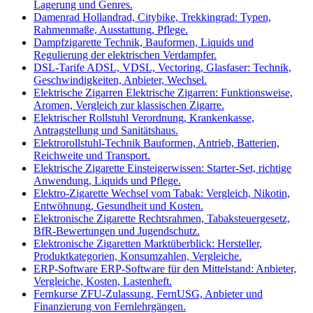
Lagerung und Genres.
Damenrad
Hollandrad, Citybike, Trekkingrad: Typen,
Rahmenmaße, Ausstattung, Pflege.
Dampfzigarette
Technik, Bauformen, Liquids und
Regulierung der elektrischen Verdampfer.
DSL-Tarife
ADSL, VDSL, Vectoring, Glasfaser: Technik,
Geschwindigkeiten, Anbieter, Wechsel.
Elektrische Zigarren
Elektrische Zigarren: Funktionsweise,
Aromen, Vergleich zur klassischen Zigarre.
Elektrischer Rollstuhl
Verordnung, Krankenkasse,
Antragstellung und Sanitätshaus.
Elektrorollstuhl-Technik
Bauformen, Antrieb, Batterien,
Reichweite und Transport.
Elektrische Zigarette
Einsteigerwissen: Starter-Set, richtige
Anwendung, Liquids und Pflege.
Elektro-Zigarette
Wechsel vom Tabak: Vergleich, Nikotin,
Entwöhnung, Gesundheit und Kosten.
Elektronische Zigarette
Rechtsrahmen, Tabaksteuergesetz,
BfR-Bewertungen und Jugendschutz.
Elektronische Zigaretten
Marktüberblick: Hersteller,
Produktkategorien, Konsumzahlen, Vergleiche.
ERP-Software
ERP-Software für den Mittelstand: Anbieter,
Vergleiche, Kosten, Lastenheft.
Fernkurse
ZFU-Zulassung, FernUSG, Anbieter und
Finanzierung von Fernlehrgängen.